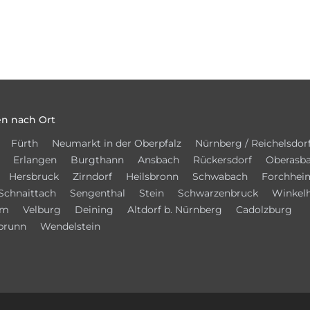
n nach Ort
Fürth
Neumarkt in der Oberpfalz
Nürnberg / Reichelsdor
Erlangen
Burgthann
Ansbach
Rückersdorf
Oberasb
Hersbruck
Zirndorf
Heilsbronn
Schwabach
Forchhei
Schnaittach
Sengenthal
Stein
Schwarzenbruck
Winkel
im
Velburg
Deining
Altdorf b. Nürnberg
Cadolzburg
brunn
Wendelstein