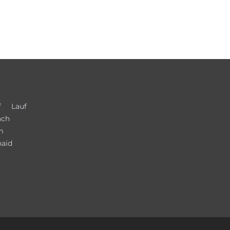
f
Lauf
ach
m
haid