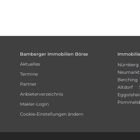
Footer
Bamberger Immobilien Börse
Immobilie
Aktuelles
Nürnberg
Neumarkt
Termine
Berching
Partner
Altdorf
Anbieterverzeichnis
Eggolshe
Pommels
Makler-Login
Cookie-Einstellungen ändern