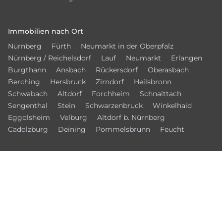
Immobilien nach Ort
Nürnberg
Fürth
Neumarkt in der Oberpfalz
Nürnberg / Reichelsdorf
Lauf
Neumarkt
Erlangen
Burgthann
Ansbach
Rückersdorf
Oberasbach
Berching
Hersbruck
Zirndorf
Heilsbronn
Schwabach
Altdorf
Forchheim
Schnaittach
Sengenthal
Stein
Schwarzenbruck
Winkelhaid
Eggolsheim
Velburg
Altdorf b. Nürnberg
Cadolzburg
Deining
Pommelsbrunn
Feucht
© 2026 – Bamberger Immobilien Börse
Kontakt
Datenschutz
Impressum