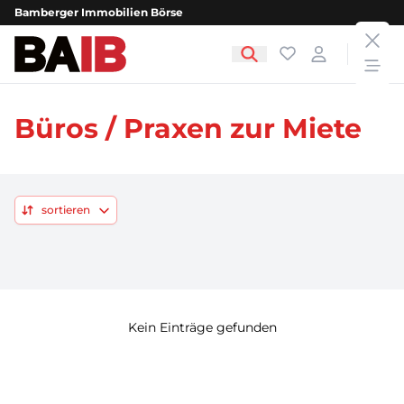
Bamberger Immobilien Börse
clos
Bamberger Immobilien Börse
Favoriten
Login
open
Büros / Praxen zur Miete
sortieren
Kein Einträge gefunden