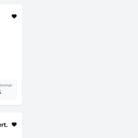
immer
3
rt.