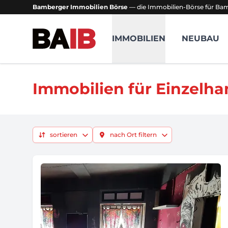
Bamberger Immobilien Börse
— die Immobilien-Börse für B
Bamberger Immobilien Börse
IMMOBILIEN
NEUBAU
Immobilien für Einzelh
sortieren
nach Ort filtern