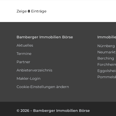
Zeige
8
Einträge
Footer
Bamberger Immobilien Börse
Immobilie
Aktuelles
Nürnberg
Neumarkt
Termine
Berching
Partner
Forchhei
Anbieterverzeichnis
Eggolshe
Pommels
Makler-Login
Cookie-Einstellungen ändern
© 2026 – Bamberger Immobilien Börse