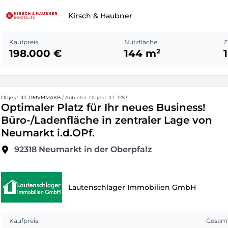
Kirsch & Haubner
Kaufpreis
Nutzfläche
Z
198.000 €
144 m²
1
Objekt-ID: DMVMMAKB
/ Anbieter-Objekt-ID: 3283
Optimaler Platz für Ihr neues Business!
Büro-/Ladenfläche in zentraler Lage von
Neumarkt i.d.OPf.
92318
Neumarkt in der Oberpfalz
Lautenschlager Immobilien GmbH
Kaufpreis
Gesamt