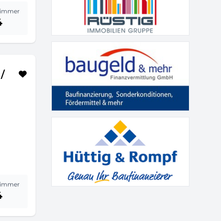
immer
4
/
immer
4