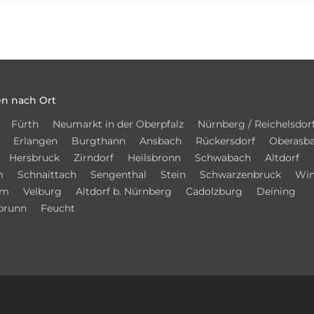
n nach Ort
Fürth
Neumarkt in der Oberpfalz
Nürnberg / Reichelsdor
Erlangen
Burgthann
Ansbach
Rückersdorf
Oberasb
Hersbruck
Zirndorf
Heilsbronn
Schwabach
Altdorf
m
Schnaittach
Sengenthal
Stein
Schwarzenbruck
Win
im
Velburg
Altdorf b. Nürnberg
Cadolzburg
Deining
brunn
Feucht