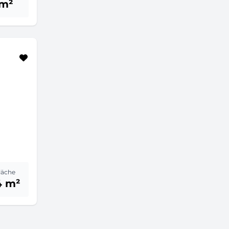
 m²
läche
4 m²