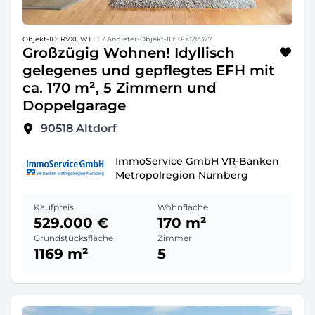
Objekt-ID: RVXHWTTT
/ Anbieter-Objekt-ID: 0-10213377
Großzügig Wohnen! Idyllisch
gelegenes und gepflegtes EFH mit
ca. 170 m², 5 Zimmern und
Doppelgarage
90518
Altdorf
ImmoService GmbH VR-Banken
Metropolregion Nürnberg
Kaufpreis
Wohnfläche
529.000 €
170 m²
Grundstücksfläche
Zimmer
1169 m²
5