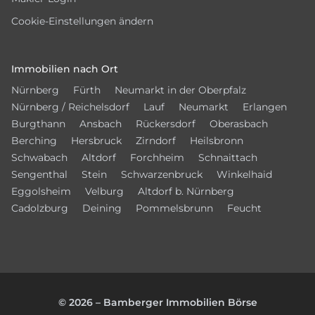
Cookie-Einstellungen ändern
Immobilien nach Ort
Nürnberg
Fürth
Neumarkt in der Oberpfalz
Nürnberg / Reichelsdorf
Lauf
Neumarkt
Erlangen
Burgthann
Ansbach
Rückersdorf
Oberasbach
Berching
Hersbruck
Zirndorf
Heilsbronn
Schwabach
Altdorf
Forchheim
Schnaittach
Sengenthal
Stein
Schwarzenbruck
Winkelhaid
Eggolsheim
Velburg
Altdorf b. Nürnberg
Cadolzburg
Deining
Pommelsbrunn
Feucht
© 2026 – Bamberger Immobilien Börse