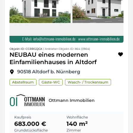
Objekt-ID: CCRRGQGX
/ Anbieter-Objekt-ID: 864 (1/864)
NEUBAU eines modernen
Einfamilienhauses in Altdorf
90518
Altdorf b. Nürnberg
Abstellraum
Gäste-WC
Wasch- / Trockenraum
Ottmann Immobilien
Kaufpreis
Wohnfläche
683.000 €
140 m²
Grundstücksfläche
Zimmer