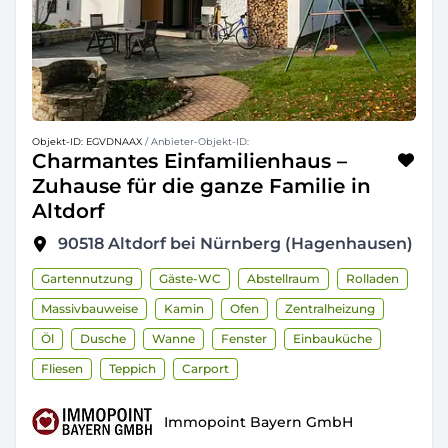
Objekt-ID: EGVDNAAX
/ Anbieter-Objekt-ID:
Charmantes Einfamilienhaus –
Zuhause für die ganze Familie in
Altdorf
90518
Altdorf bei Nürnberg (Hagenhausen)
Gartennutzung
Gäste-WC
Abstellraum
Rolladen
Massivbauweise
Kamin
Ofen
Zentralheizung
Öl
Dusche
Wanne
Fenster
Einbauküche
Fliesen
Teppich
Carport
Immopoint Bayern GmbH