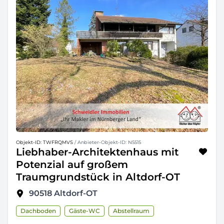
Objekt-ID: TWFRQMVS
/ Anbieter-Objekt-ID: N5515
Liebhaber-Architektenhaus mit
Potenzial auf großem
Traumgrundstück in Altdorf-OT
90518
Altdorf-OT
Dachboden
Gäste-WC
Abstellraum