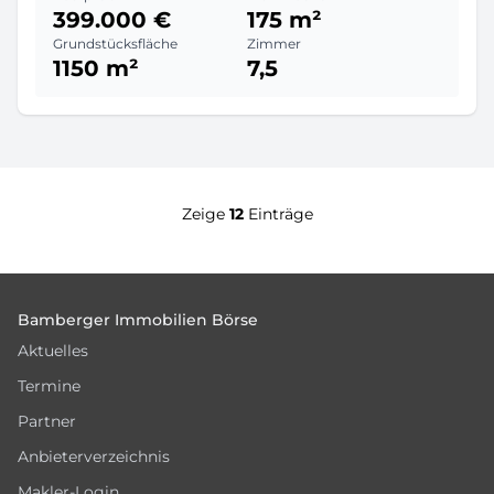
399.000 €
175 m²
Grundstücksfläche
Zimmer
1150 m²
7,5
Zeige
12
Einträge
Footer
Bamberger Immobilien Börse
Aktuelles
Termine
Partner
Anbieterverzeichnis
Makler-Login