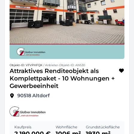
Objekt-ID: VFVPHFQK
/ Anbieter-Objekt-ID: ANS30
Attraktives Renditeobjekt als
Komplettpaket - 10 Wohnungen +
Gewerbeeinheit
90518
Altdorf
Kaufpreis
Wohnfläche
Grundstücksfläche
2.190.000 €
1006 m²
1930 m²