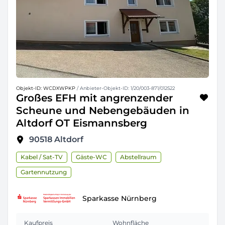
Objekt-ID: WCDXWPKP
/ Anbieter-Objekt-ID: 1/20/003-871/012522
Großes EFH mit angrenzender
Scheune und Nebengebäuden in
Altdorf OT Eismannsberg
90518
Altdorf
Kabel / Sat-TV
Gäste-WC
Abstellraum
Gartennutzung
Sparkasse Nürnberg
Kaufpreis
Wohnfläche