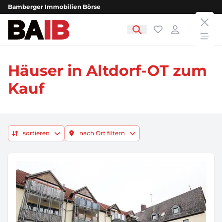
Bamberger Immobilien Börse
clos
Bamberger Immobilien Börse
Favoriten
Login
open
Häuser in Altdorf-OT zum
Kauf
sortieren
nach Ort filtern