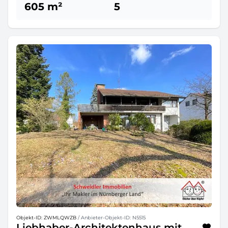
605 m²
5
Objekt-ID: ZWMLQWZB
/ Anbieter-Objekt-ID: N5515
Liebhaber-Architektenhaus mit