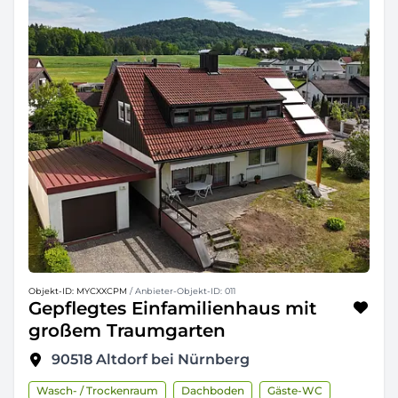
Objekt-ID: MYCXXCPM
/ Anbieter-Objekt-ID: 011
Gepflegtes Einfamilienhaus mit
großem Traumgarten
90518
Altdorf bei Nürnberg
Wasch- / Trockenraum
Dachboden
Gäste-WC