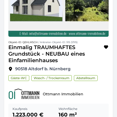
Objekt-ID: QEHLMSCH
/ Anbieter-Objekt-ID: 915 (1/915)
Einmalig TRAUMHAFTES
Grundstück - NEUBAU eines
Einfamilienhauses
90518
Altdorf b. Nürnberg
Gäste-WC
Wasch- / Trockenraum
Abstellraum
Ottmann Immobilien
Kaufpreis
Wohnfläche
1.223.000 €
160 m²