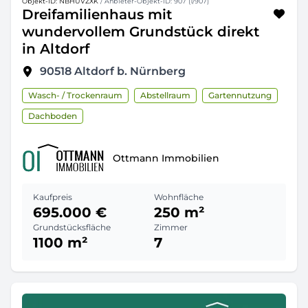
Objekt-ID: NBHUVZXK
/ Anbieter-Objekt-ID: 907 (1/907)
Dreifamilienhaus mit
wundervollem Grundstück direkt
in Altdorf
90518
Altdorf b. Nürnberg
Wasch- / Trockenraum
Abstellraum
Gartennutzung
Dachboden
Ottmann Immobilien
Kaufpreis
Wohnfläche
695.000 €
250 m²
Grundstücksfläche
Zimmer
1100 m²
7