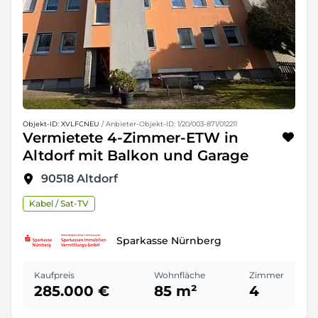
Objekt-ID: XVLFCNEU
/ Anbieter-Objekt-ID: 1/20/003-871/012211
Vermietete 4-Zimmer-ETW in
Altdorf mit Balkon und Garage
90518
Altdorf
Kabel / Sat-TV
Sparkasse Nürnberg
Kaufpreis
Wohnfläche
Zimmer
285.000 €
85 m²
4