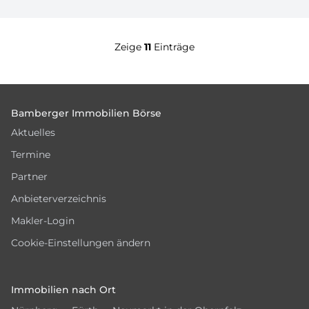
Zeige
11
Einträge
Footer
Bamberger Immobilien Börse
Aktuelles
Termine
Partner
Anbieterverzeichnis
Makler-Login
Cookie-Einstellungen ändern
Immobilien nach Ort