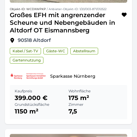
Objekt-ID: WCDXWPKP
/ Anbieter-Objekt-ID: 1/20/003-871/012522
Großes EFH mit angrenzender
Scheune und Nebengebäuden in
Altdorf OT Eismannsberg
90518
Altdorf
Kabel / Sat-TV
Gäste-WC
Abstellraum
Gartennutzung
Sparkasse Nürnberg
Kaufpreis
Wohnfläche
399.000 €
175 m²
Grundstücksfläche
Zimmer
1150 m²
7,5