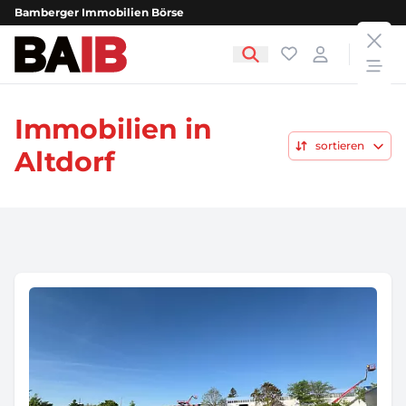
Bamberger Immobilien Börse
clos
Bamberger Immobilien Börse
Favoriten
Login
open
Immobilien in
sortieren
Altdorf