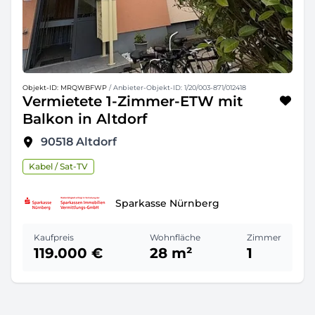
Objekt-ID: MRQWBFWP
/ Anbieter-Objekt-ID: 1/20/003-871/012418
Vermietete 1-Zimmer-ETW mit
Balkon in Altdorf
90518
Altdorf
Kabel / Sat-TV
Sparkasse Nürnberg
Kaufpreis
Wohnfläche
Zimmer
119.000 €
28 m²
1