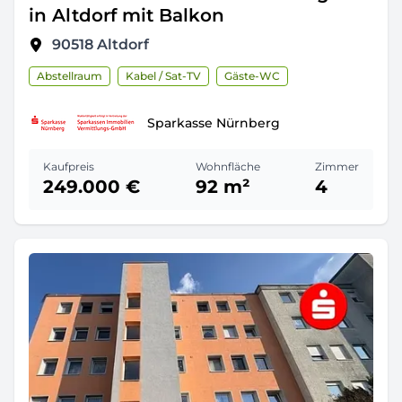
in Altdorf mit Balkon
90518
Altdorf
Abstellraum
Kabel / Sat-TV
Gäste-WC
Sparkasse Nürnberg
Kaufpreis
Wohnfläche
Zimmer
249.000 €
92 m²
4