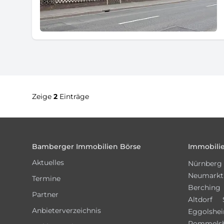
Zeige
2
Einträge
Footer
Bamberger Immobilien Börse
Immobilie
Aktuelles
Nürnberg
Neumarkt
Termine
Berching
Partner
Altdorf
Anbieterverzeichnis
Eggolshe
Pommels