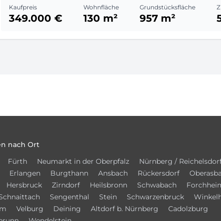
Kaufpreis
Wohnfläche
Grundstücksfläche
Z
349.000 €
130 m²
957 m²
n nach Ort
Fürth
Neumarkt in der Oberpfalz
Nürnberg / Reichelsdor
Erlangen
Burgthann
Ansbach
Rückersdorf
Oberasb
Hersbruck
Zirndorf
Heilsbronn
Schwabach
Forchhei
Schnaittach
Sengenthal
Stein
Schwarzenbruck
Winkel
im
Velburg
Deining
Altdorf b. Nürnberg
Cadolzburg
brunn
Wendelstein