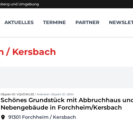
amberg und Umgebung
AKTUELLES
TERMINE
PARTNER
NEWSLE
m / Kersbach
Objekt-ID: VQVDWLEE
/ Anbieter-Objekt-ID: 2694
Schönes Grundstück mit Abbruchhaus un
Nebengebäude in Forchheim/Kersbach
91301
Forchheim / Kersbach