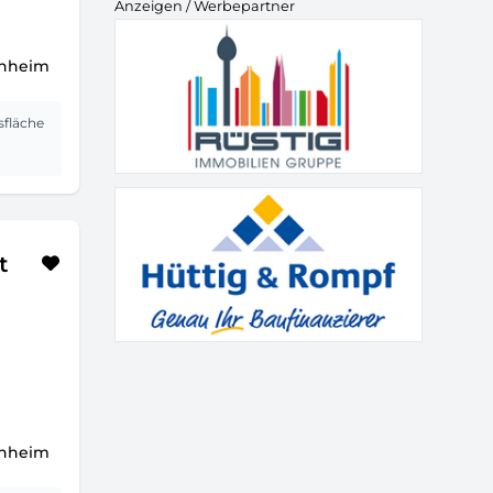
Anzeigen / Werbepartner
chheim
sfläche
t
chheim