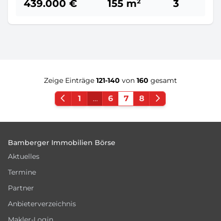
439.000 €
155 m²
3
Zeige Einträge
121-140
von
160
gesamt
1
…
6
7
8
Footer
Bamberger Immobilien Börse
Aktuelles
Termine
Partner
Anbieterverzeichnis
Makler-Login