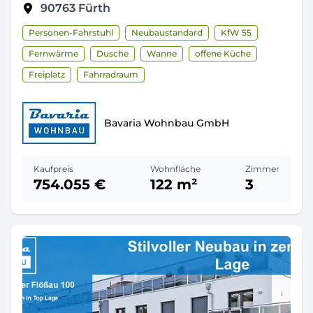
90763
Fürth
Personen-Fahrstuhl
Neubaustandard
KfW 55
Fernwärme
Dusche
Wanne
offene Küche
Freiplatz
Fahrradraum
Bavaria Wohnbau GmbH
Kaufpreis
Wohnfläche
Zimmer
754.055 €
122 m²
3