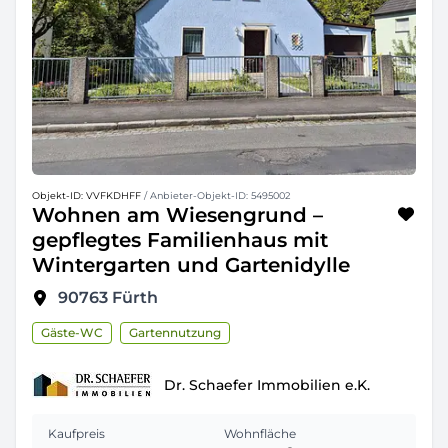
Objekt-ID: VVFKDHFF
/ Anbieter-Objekt-ID: 5495002
Wohnen am Wiesengrund –
gepflegtes Familienhaus mit
Wintergarten und Gartenidylle
90763
Fürth
Gäste-WC
Gartennutzung
Dr. Schaefer Immobilien e.K.
Kaufpreis
Wohnfläche