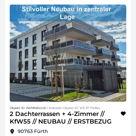
Objekt-ID: XWMMAUUD
/ Anbieter-Objekt-ID: WE-37 Flößau
2 Dachterrassen + 4-Zimmer //
KfW55 // NEUBAU // ERSTBEZUG
90763
Fürth