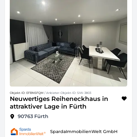
Objekt-ID: EFBNSFQM
/ Anbieter-Objekt-ID: SIW-3803
Neuwertiges Reiheneckhaus in
attraktiver Lage in Fürth
90763
Fürth
SpardaImmobilienWelt GmbH