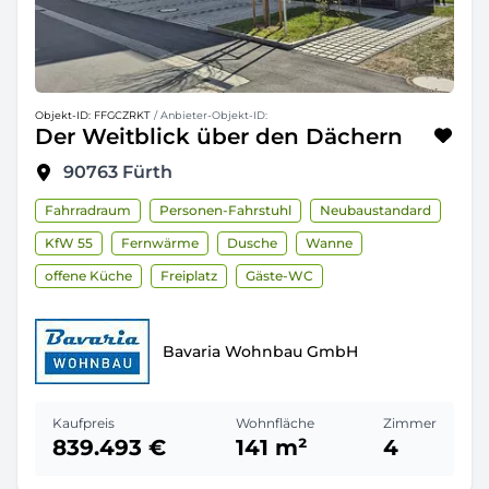
Objekt-ID: FFGCZRKT
/ Anbieter-Objekt-ID:
Der Weitblick über den Dächern
90763
Fürth
Fahrradraum
Personen-Fahrstuhl
Neubaustandard
KfW 55
Fernwärme
Dusche
Wanne
offene Küche
Freiplatz
Gäste-WC
Bavaria Wohnbau GmbH
Kaufpreis
Wohnfläche
Zimmer
839.493 €
141 m²
4