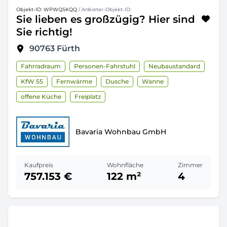
Objekt-ID: WPWQSKQQ
/ Anbieter-Objekt-ID:
Sie lieben es großzügig? Hier sind
Sie richtig!
90763
Fürth
Fahrradraum
Personen-Fahrstuhl
Neubaustandard
KfW 55
Fernwärme
Dusche
Wanne
offene Küche
Freiplatz
Bavaria Wohnbau GmbH
Kaufpreis
Wohnfläche
Zimmer
757.153 €
122 m²
4