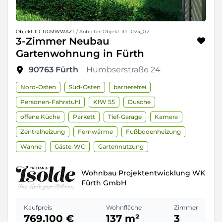
Objekt-ID: UGMWWAZT
/ Anbieter-Objekt-ID: IO24_0.2
3-Zimmer Neubau
Gartenwohnung in Fürth
90763
Fürth
Humbserstraße 24
Nord-Osten
Süd-Osten
barrierefrei
Personen-Fahrstuhl
KfW 55
Dusche
offene Küche
Parkett
Tief-Garage
Kamera
Zentralheizung
Fernwärme
Fußbodenheizung
Wanne
Gäste-WC
Gartennutzung
Wohnbau Projektentwicklung WK
Fürth GmbH
Kaufpreis
Wohnfläche
Zimmer
769.100 €
137 m²
3