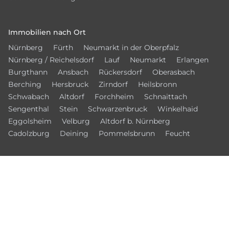
Immobilien nach Ort
Nürnberg
Fürth
Neumarkt in der Oberpfalz
Nürnberg / Reichelsdorf
Lauf
Neumarkt
Erlangen
Burgthann
Ansbach
Rückersdorf
Oberasbach
Berching
Hersbruck
Zirndorf
Heilsbronn
Schwabach
Altdorf
Forchheim
Schnaittach
Sengenthal
Stein
Schwarzenbruck
Winkelhaid
Eggolsheim
Velburg
Altdorf b. Nürnberg
Cadolzburg
Deining
Pommelsbrunn
Feucht
© 2026 – Bamberger Immobilien Börse
Kontakt
Datenschutz
Impressum