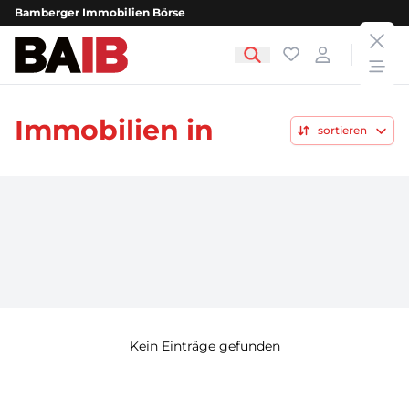
Bamberger Immobilien Börse
clos
Bamberger Immobilien Börse
Favoriten
Login
open
Immobilien in
sortieren
Kein Einträge gefunden