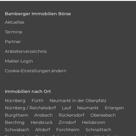
Footer
Bamberger Immobilien Börse
Aktuelles
Termine
Partner
Anbieterverzeichnis
Makler-Login
Cookie-Einstellungen ändern
Immobilien nach Ort
Nürnberg
Fürth
Neumarkt in der Oberpfalz
Nürnberg / Reichelsdorf
Lauf
Neumarkt
Erlangen
Burgthann
Ansbach
Rückersdorf
Oberasbach
Berching
Hersbruck
Zirndorf
Heilsbronn
Schwabach
Altdorf
Forchheim
Schnaittach