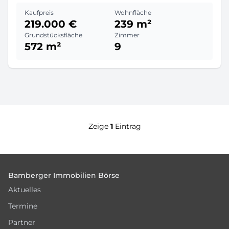
Kaufpreis
Wohnfläche
219.000 €
239 m²
Grundstücksfläche
Zimmer
572 m²
9
Zeige
1
Eintrag
Footer
Bamberger Immobilien Börse
Aktuelles
Termine
Partner