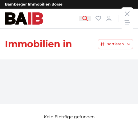
Bamberger Immobilien Börse
clos
Bamberger Immobilien Börse
Favoriten
Login
open
Immobilien in
sortieren
Kein Einträge gefunden