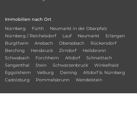
Immobilien nach Ort
Nürnberg
Fürth
Neumarkt in der Oberpfalz
Nürnberg / Reichelsdorf
Lauf
Neumarkt
Erlangen
Burgthann
Ansbach
Oberasbach
Rückersdorf
Berching
Hersbruck
Zirndorf
Heilsbronn
Schwabach
Forchheim
Altdorf
Schnaittach
Sengenthal
Stein
Schwarzenbruck
Winkelhaid
Eggolsheim
Velburg
Deining
Altdorf b. Nürnberg
Cadolzburg
Pommelsbrunn
Wendelstein
© 2026 – Bamberger Immobilien Börse
Kontakt
Datenschutz
Impressum