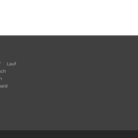
f
Lauf
ach
m
haid