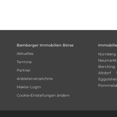
Footer
Bamberger Immobilien Börse
Immobilie
Aktuelles
Nürnberg
Neumarkt
Termine
Berching
Partner
Altdorf
Anbieterverzeichnis
Eggolshe
Pommels
Makler-Login
Cookie-Einstellungen ändern