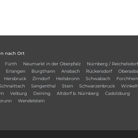
n nach Ort
Fürth
Neumarkt in der Oberpfalz
Nürnberg / Reichelsdor
Erlangen
Burgthann
Ansbach
Rückersdorf
Oberasb
Hersbruck
Zirndorf
Heilsbronn
Schwabach
Forchhei
Schnaittach
Sengenthal
Stein
Schwarzenbruck
Winkel
im
Velburg
Deining
Altdorf b. Nürnberg
Cadolzburg
brunn
Wendelstein