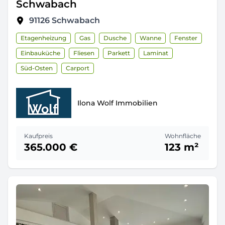
Schwabach
91126
Schwabach
Etagenheizung
Gas
Dusche
Wanne
Fenster
Einbauküche
Fliesen
Parkett
Laminat
Süd-Osten
Carport
Ilona Wolf Immobilien
Kaufpreis
Wohnfläche
365.000 €
123 m²