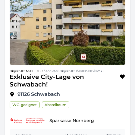
Objekt-ID: NSBHEXBU
/ Anbieter-Objekt-ID: 1/20/003-003/012338
Exklusive City-Lage von
Schwabach!
91126
Schwabach
WG-geeignet
Abstellraum
Sparkasse Nürnberg