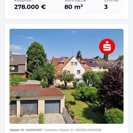
Kaufpreis
Wohnfläche
Zimmer
278.000 €
80 m²
3
Objekt-ID: HHDXGXNT
/ Anbieter-Objekt-ID: 1/20/003-003/012136