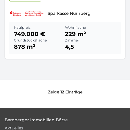
Sparkasse Nürnberg
Kaufpreis
Wohnfläche
749.000 €
229 m²
Grundstücksfläche
Zimmer
878 m²
4,5
Zeige
12
Einträge
Footer
Bamberger Immobilien Börse
Aktuelles