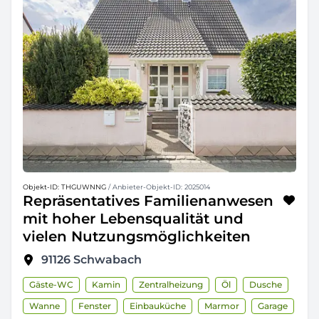
Objekt-ID: THGUWNNG
/ Anbieter-Objekt-ID: 2025014
Repräsentatives Familienanwesen
mit hoher Lebensqualität und
vielen Nutzungsmöglichkeiten
91126
Schwabach
Gäste-WC
Kamin
Zentralheizung
Öl
Dusche
Wanne
Fenster
Einbauküche
Marmor
Garage