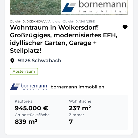
Objekt-ID: DCDXHCWV
/ Anbieter-Objekt-ID: 1241 (1/2183)
Wohntraum in Wolkersdorf!
Großzügiges, modernisiertes EFH,
idyllischer Garten, Garage +
Stellplatz!
91126
Schwabach
Abstellraum
bornemann immobilien
Kaufpreis
Wohnfläche
945.000 €
237 m²
Grundstücksfläche
Zimmer
839 m²
7