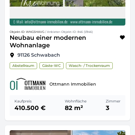
Objekt-ID: WNGSHAVG
/ Anbieter-Objekt-ID: 846 (1/846)
Neubau einer modernen
Wohnanlage
91126
Schwabach
Abstellraum
Gäste-WC
Wasch- / Trockenraum
Ottmann Immobilien
Kaufpreis
Wohnfläche
Zimmer
410.500 €
82 m²
3