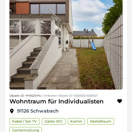
Objekt-ID: YHXSZVHU
/ Anbieter-Objekt-ID: 1/20/003-003/0127
Wohntraum für Individualisten
91126
Schwabach
Kabel / Sat-TV
Gäste-WC
Kamin
Abstellraum
Gartennutzung