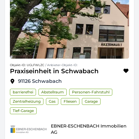
Objekt-ID: UGLFWLZC
/ Anbieter-Objekt-ID:
Praxiseinheit in Schwabach
91126
Schwabach
barrierefrei
Abstellraum
Personen-Fahrstuhl
Zentralheizung
Gas
Fliesen
Garage
Tief-Garage
EBNER-ESCHENBACH Immobilien
AG