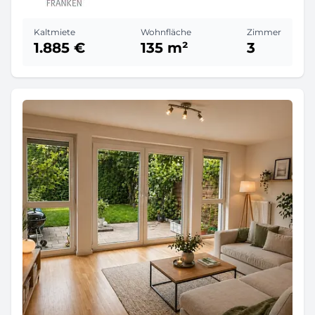
Kaltmiete
Wohnfläche
Zimmer
1.885 €
135 m²
3