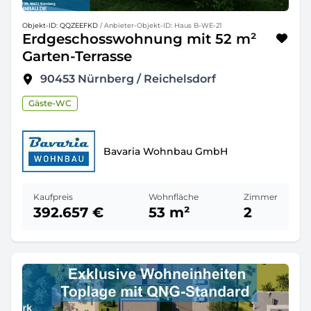
Objekt-ID: QQZEEFKD
/ Anbieter-Objekt-ID: Haus B-WE-21
Erdgeschosswohnung mit 52 m²
Garten-Terrasse
90453
Nürnberg / Reichelsdorf
Gäste-WC
Bavaria Wohnbau GmbH
Kaufpreis
Wohnfläche
Zimmer
392.657 €
53 m²
2