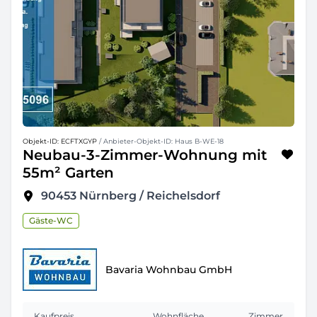
Objekt-ID: ECFTXGYP
/ Anbieter-Objekt-ID: Haus B-WE-18
Neubau-3-Zimmer-Wohnung mit
55m² Garten
90453
Nürnberg / Reichelsdorf
Gäste-WC
Bavaria Wohnbau GmbH
Kaufpreis
Wohnfläche
Zimmer