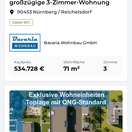
großzügige 3-Zimmer-Wohnung
90453
Nürnberg / Reichelsdorf
Gäste-WC
Bavaria Wohnbau GmbH
Kaufpreis
Wohnfläche
Zimmer
534.728 €
71 m²
3