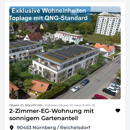
Objekt-ID: NQLHFCHM
/ Anbieter-Objekt-ID: Haus B-WE-20
2-Zimmer-EG-Wohnung mit
sonnigem Gartenanteil
90453
Nürnberg / Reichelsdorf