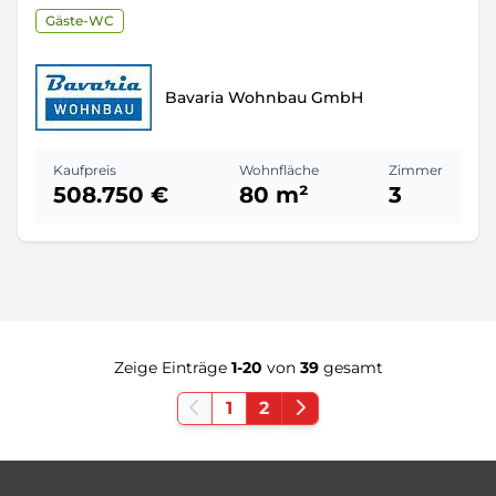
Gäste-WC
Bavaria Wohnbau GmbH
Kaufpreis
Wohnfläche
Zimmer
508.750 €
80 m²
3
Zeige Einträge
1-20
von
39
gesamt
1
2
Footer