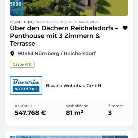
Objekt-ID: QVQEGTRR
/ Anbieter-Objekt-ID: Haus A-WE-13
Über den Dächern Reichelsdorfs –
Penthouse mit 3 Zimmern &
Terrasse
90453
Nürnberg / Reichelsdorf
Gäste-WC
Bavaria Wohnbau GmbH
Kaufpreis
Wohnfläche
Zimmer
547.768 €
81 m²
3