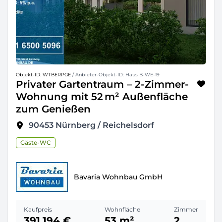
Objekt-ID: WTBERPGE
/ Anbieter-Objekt-ID: Haus B-WE-19
Privater Gartentraum – 2-Zimmer-
Wohnung mit 52 m² Außenfläche
zum Genießen
90453
Nürnberg / Reichelsdorf
Gäste-WC
Bavaria Wohnbau GmbH
Kaufpreis
Wohnfläche
Zimmer
391.194 €
53 m²
2