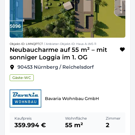
Objekt-ID: LMNQPTCT
/ Anbieter-Objekt-ID: Haus A-WE-11
Neubaucharme auf 55 m² – mit
sonniger Loggia im 1. OG
90453
Nürnberg / Reichelsdorf
Gäste-WC
Bavaria Wohnbau GmbH
Kaufpreis
Wohnfläche
Zimmer
359.994 €
55 m²
2