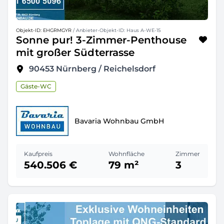
Objekt-ID: EHGRMGYR
/ Anbieter-Objekt-ID: Haus A-WE-15
Sonne pur! 3-Zimmer-Penthouse
mit großer Südterrasse
90453
Nürnberg / Reichelsdorf
Gäste-WC
Bavaria Wohnbau GmbH
Kaufpreis
Wohnfläche
Zimmer
540.506 €
79 m²
3