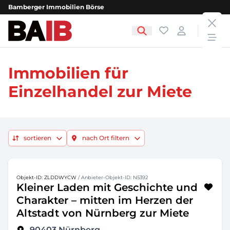
Bamberger Immobilien Börse
clos
Bamberger Immobilien Börse
Favoriten
Login
open
Immobilien für
Einzelhandel zur Miete
sortieren
nach Ort filtern
Objekt-ID: ZLDDWYCW
/ Anbieter-Objekt-ID: N5392
Kleiner Laden mit Geschichte und
Charakter – mitten im Herzen der
Altstadt von Nürnberg zur Miete
90403
Nürnberg