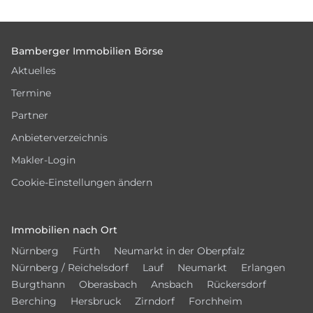
Footer
Bamberger Immobilien Börse
Aktuelles
Termine
Partner
Anbieterverzeichnis
Makler-Login
Cookie-Einstellungen ändern
Immobilien nach Ort
Nürnberg
Fürth
Neumarkt in der Oberpfalz
Nürnberg / Reichelsdorf
Lauf
Neumarkt
Erlangen
Burgthann
Oberasbach
Ansbach
Rückersdorf
Berching
Hersbruck
Zirndorf
Forchheim