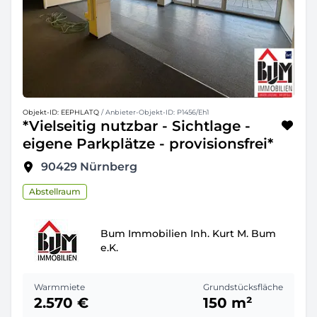
Objekt-ID: EEPHLATQ
/ Anbieter-Objekt-ID: P1456/Eh1
*Vielseitig nutzbar - Sichtlage -
eigene Parkplätze - provisionsfrei*
90429
Nürnberg
Abstellraum
Bum Immobilien Inh. Kurt M. Bum
e.K.
Warmmiete
Grundstücksfläche
2.570 €
150 m²