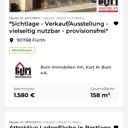
Objekt-ID: VKTCRRPK
/ Anbieter-Objekt-ID: P1339/Eh1
*Sichtlage - Verkauf/Ausstellung -
vielseitig nutzbar - provisionsfrei*
90768
Fürth
Abstellraum
Bum Immobilien Inh. Kurt M. Bum
e.K.
Warmmiete
Gesamtfläche
1.580 €
158 m²
Objekt-ID: FRXKSWUX
/ Anbieter-Objekt-ID: N5472
Attraktive Ladenfläche in Bestlage