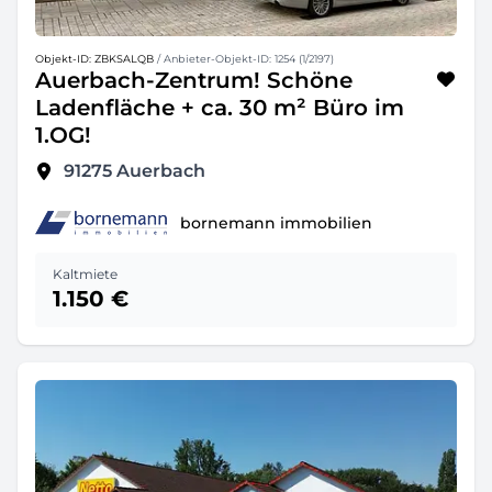
Objekt-ID: ZBKSALQB
/ Anbieter-Objekt-ID: 1254 (1/2197)
Auerbach-Zentrum! Schöne
Ladenfläche + ca. 30 m² Büro im
1.OG!
91275
Auerbach
bornemann immobilien
Kaltmiete
1.150 €