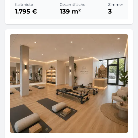
Kaltmiete
Gesamtfläche
Zimmer
1.795 €
139 m²
3