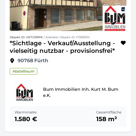
Objekt-ID: VKTCRRPK
/ Anbieter-Objekt-ID: P1339/Eh1
*Sichtlage - Verkauf/Ausstellung -
vielseitig nutzbar - provisionsfrei*
90768
Fürth
Abstellraum
Bum Immobilien Inh. Kurt M. Bum
e.K.
Warmmiete
Gesamtfläche
1.580 €
158 m²