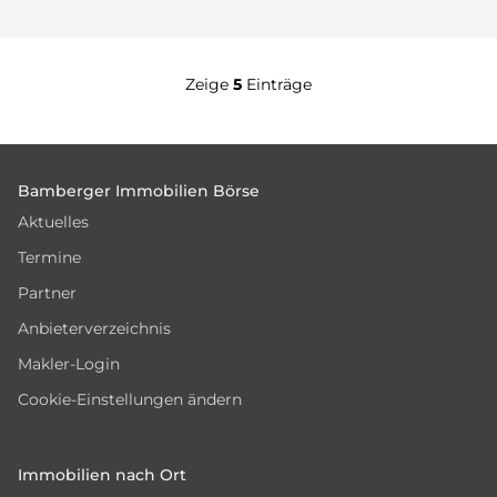
Zeige
5
Einträge
Footer
Bamberger Immobilien Börse
Aktuelles
Termine
Partner
Anbieterverzeichnis
Makler-Login
Cookie-Einstellungen ändern
Immobilien nach Ort