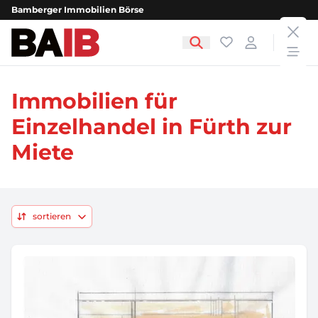
Bamberger Immobilien Börse
clos
Bamberger Immobilien Börse
Favoriten
Login
open
Immobilien für
Einzelhandel in Fürth zur
Miete
sortieren