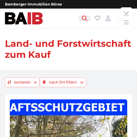
Bamberger Immobilien Börse
clos
Bamberger Immobilien Börse
Favoriten
Login
open
Land- und Forstwirtschaft
zum Kauf
sortieren
nach Ort filtern