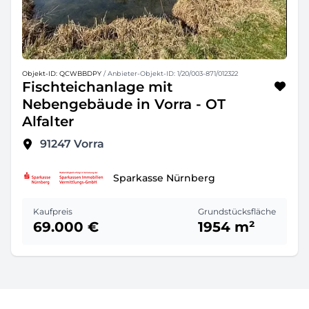
Objekt-ID: QCWBBDPY
/ Anbieter-Objekt-ID: 1/20/003-871/012322
Fischteichanlage mit
Nebengebäude in Vorra - OT
Alfalter
91247
Vorra
Sparkasse Nürnberg
Kaufpreis
Grundstücksfläche
69.000 €
1954 m²