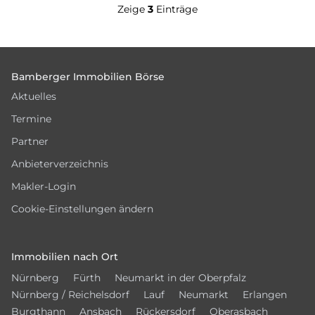
Zeige
3
Einträge
Footer
Bamberger Immobilien Börse
Aktuelles
Termine
Partner
Anbieterverzeichnis
Makler-Login
Cookie-Einstellungen ändern
Immobilien nach Ort
Nürnberg
Fürth
Neumarkt in der Oberpfalz
Nürnberg / Reichelsdorf
Lauf
Neumarkt
Erlangen
Burgthann
Ansbach
Rückersdorf
Oberasbach