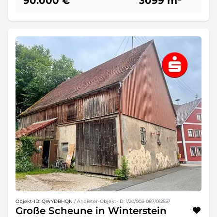
90.000 €
3099 m²
Objekt-ID: QWYDBHQN
/ Anbieter-Objekt-ID: 1/20/003-087/012557
Große Scheune in Winterstein