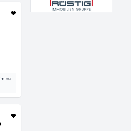
immer
n