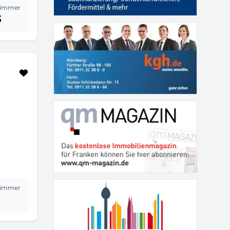
immer
3
immer