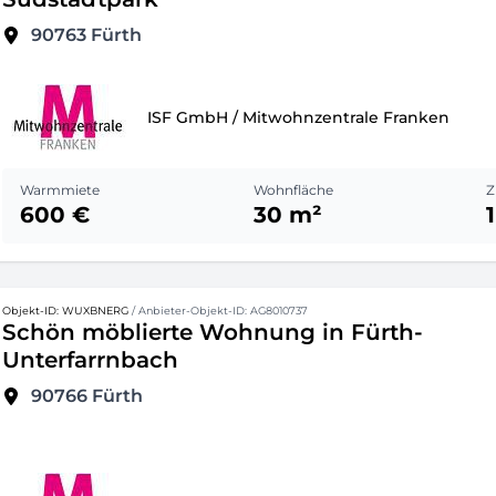
90763
Fürth
ISF GmbH / Mitwohnzentrale Franken
Warmmiete
Wohnfläche
Z
600 €
30 m²
1
Objekt-ID: WUXBNERG
/ Anbieter-Objekt-ID: AG8010737
Schön möblierte Wohnung in Fürth-
Unterfarrnbach
90766
Fürth