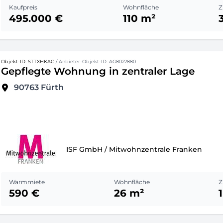
Kaufpreis
Wohnfläche
Z
495.000 €
110 m²
Objekt-ID: STTXHKAC
/ Anbieter-Objekt-ID: AG8022880
Gepflegte Wohnung in zentraler Lage
90763
Fürth
ISF GmbH / Mitwohnzentrale Franken
Warmmiete
Wohnfläche
Z
590 €
26 m²
1