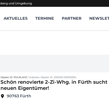
amberg und Umgebung
AKTUELLES
TERMINE
PARTNER
NEWSLE
Objekt-ID: PDLRLAHZ
/ Anbieter-Objekt-ID: 1/20/003-003/012304
Schön renovierte 2-Zi-Whg. in Fürth sucht
neuen Eigentümer!
90763
Fürth