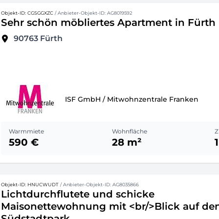
Objekt-ID: CGSGGXZC
/ Anbieter-Objekt-ID: AG8019592
Sehr schön möbliertes Apartment in Fürth
90763
Fürth
ISF GmbH / Mitwohnzentrale Franken
Warmmiete
Wohnfläche
Z
590 €
28 m²
1
Objekt-ID: HNUCWUDT
/ Anbieter-Objekt-ID: AG8035866
Lichtdurchflutete und schicke
Maisonettewohnung mit <br/>Blick auf de
Südstadtpark