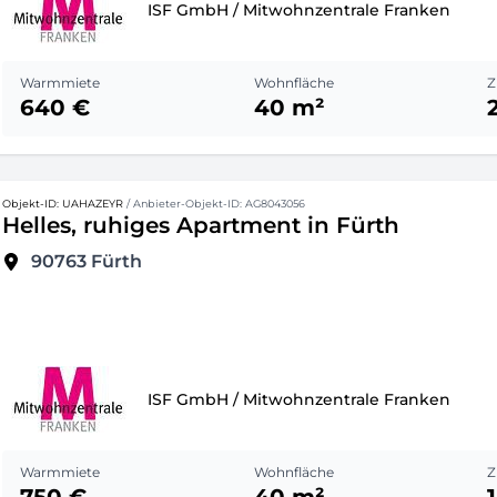
ISF GmbH / Mitwohnzentrale Franken
Warmmiete
Wohnfläche
Z
640 €
40 m²
Objekt-ID: UAHAZEYR
/ Anbieter-Objekt-ID: AG8043056
Helles, ruhiges Apartment in Fürth
90763
Fürth
ISF GmbH / Mitwohnzentrale Franken
Warmmiete
Wohnfläche
Z