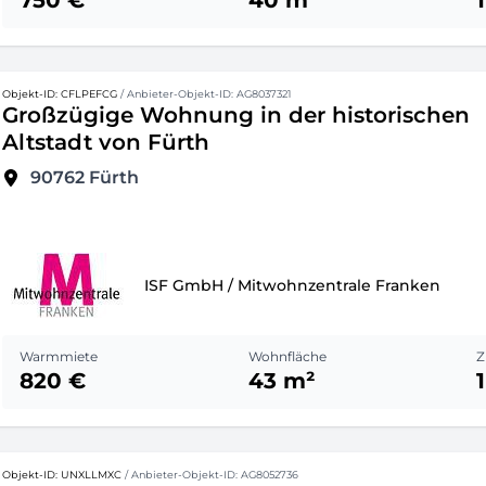
750 €
40 m²
1
Objekt-ID: CFLPEFCG
/ Anbieter-Objekt-ID: AG8037321
Großzügige Wohnung in der historischen
Altstadt von Fürth
90762
Fürth
ISF GmbH / Mitwohnzentrale Franken
Warmmiete
Wohnfläche
Z
820 €
43 m²
1
Objekt-ID: UNXLLMXC
/ Anbieter-Objekt-ID: AG8052736