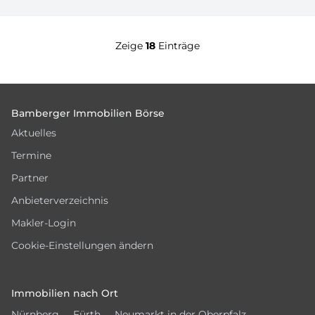
Zeige
18
Einträge
Footer
Bamberger Immobilien Börse
Aktuelles
Termine
Partner
Anbieterverzeichnis
Makler-Login
Cookie-Einstellungen ändern
Immobilien nach Ort
Nürnberg
Fürth
Neumarkt in der Oberpfalz