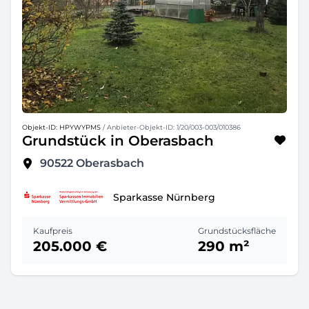
Objekt-ID: HPYWYPMS
/ Anbieter-Objekt-ID: 1/20/003-003/010386
Grundstück in Oberasbach
90522
Oberasbach
Sparkasse Nürnberg
Kaufpreis
Grundstücksfläche
205.000 €
290 m²