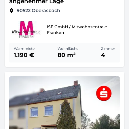
angenehmer Lage
90522
Oberasbach
ISF GmbH / Mitwohnzentrale
Franken
Warmmiete
Wohnfläche
Zimmer
1.190 €
80 m²
4