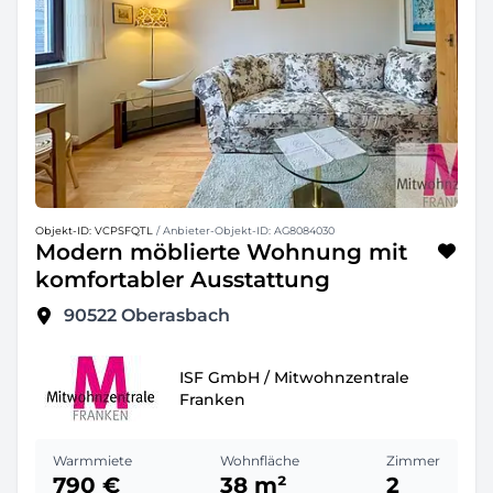
Objekt-ID: VCPSFQTL
/ Anbieter-Objekt-ID: AG8084030
Modern möblierte Wohnung mit
komfortabler Ausstattung
90522
Oberasbach
ISF GmbH / Mitwohnzentrale
Franken
Warmmiete
Wohnfläche
Zimmer
790 €
38 m²
2