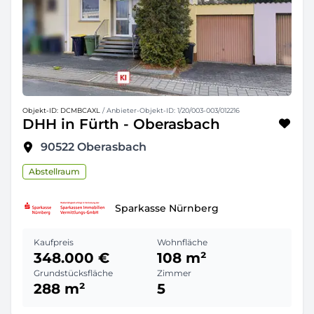
Objekt-ID: DCMBCAXL
/ Anbieter-Objekt-ID: 1/20/003-003/012216
DHH in Fürth - Oberasbach
90522
Oberasbach
Abstellraum
Sparkasse Nürnberg
Kaufpreis
Wohnfläche
348.000 €
108 m²
Grundstücksfläche
Zimmer
288 m²
5