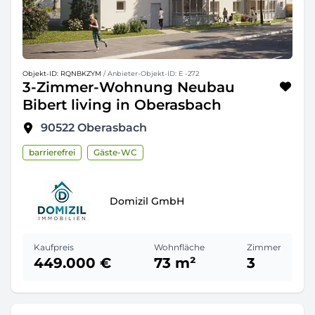
Objekt-ID: RQNBKZYM
/ Anbieter-Objekt-ID: E -272
3-Zimmer-Wohnung Neubau
Bibert living in Oberasbach
90522
Oberasbach
barrierefrei
Gäste-WC
Domizil GmbH
Kaufpreis
Wohnfläche
Zimmer
449.000 €
73 m²
3