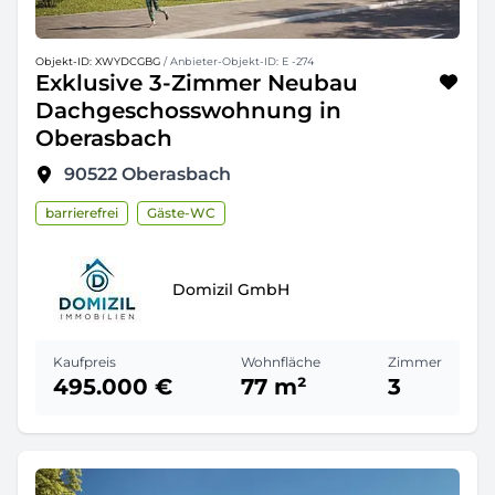
Objekt-ID: XWYDCGBG
/ Anbieter-Objekt-ID: E -274
Exklusive 3-Zimmer Neubau
Dachgeschosswohnung in
Oberasbach
90522
Oberasbach
barrierefrei
Gäste-WC
Domizil GmbH
Kaufpreis
Wohnfläche
Zimmer
495.000 €
77 m²
3