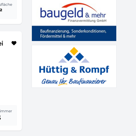
sfläche
²
i
immer
3