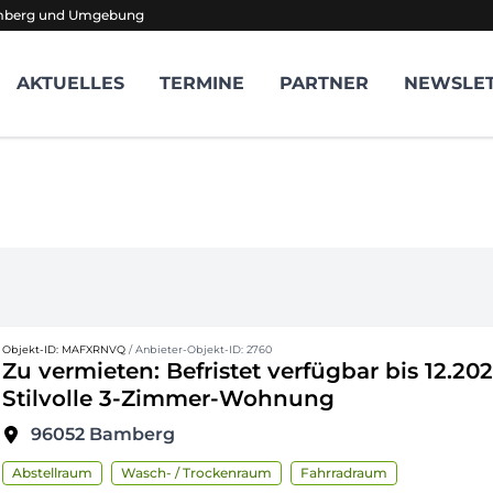
amberg und Umgebung
AKTUELLES
TERMINE
PARTNER
NEWSLE
Objekt-ID: MAFXRNVQ
/ Anbieter-Objekt-ID: 2760
Zu vermieten: Befristet verfügbar bis 12.20
Stilvolle 3-Zimmer-Wohnung
96052
Bamberg
Abstellraum
Wasch- / Trockenraum
Fahrradraum