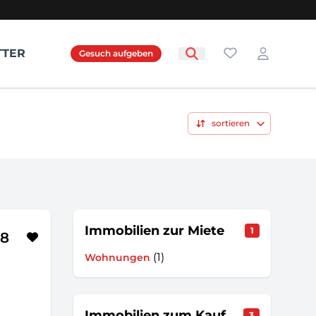
Favoriten
TTER
Gesuch aufgeben
Login
sortieren
Immobilien zur Miete
1
28
(1)
Wohnungen
Immobilien zum Kauf
3