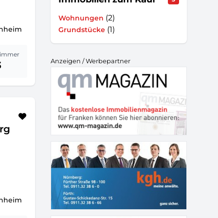
(2)
Wohnungen
chheim
(1)
Grundstücke
immer
Anzeigen / Werbepartner
3
rg
chheim