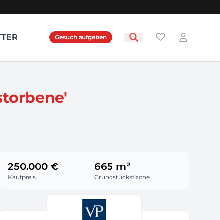
Favoriten
TTER
Gesuch aufgeben
Login
storbene'
250.000 €
665 m²
Kaufpreis
Grundstücksfläche