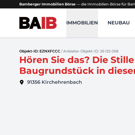
Bamberger Immobilien Börse
— die Immobilien-Börse für B
Bamberger Immobilien Börse
IMMOBILIEN
NEUBAU
Objekt-ID: EZNXFCCC
/ Anbieter-Objekt-ID: 26 125 058
Hören Sie das? Die Still
Baugrundstück in diese
91356
Kirchehrenbach