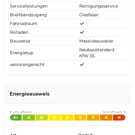
Serviceleistungen
Reinigungsservice
Breitbandzugang
Glasfaser
Fahrradraum
Rolladen
Bauweise
Massivbauweise
Neubaustandard
Energietyp
KfW 55
seniorengerecht
Energieausweis
sehr effizient
nicht effizient
A+
A
B
C
D
E
F
G
H
Art
Bedarf