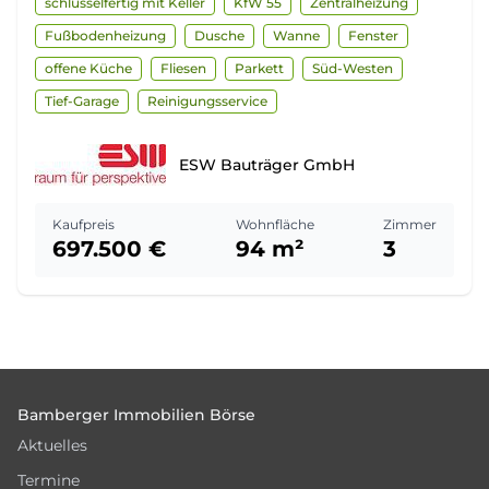
schlüsselfertig mit Keller
KfW 55
Zentralheizung
Fußbodenheizung
Dusche
Wanne
Fenster
offene Küche
Fliesen
Parkett
Süd-Westen
Tief-Garage
Reinigungsservice
ESW Bauträger GmbH
Kaufpreis
Wohnfläche
Zimmer
697.500 €
94 m²
3
Footer
Bamberger Immobilien Börse
Aktuelles
Termine