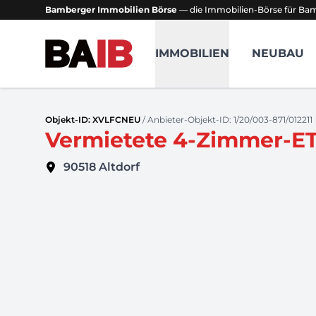
Bamberger Immobilien Börse
— die Immobilien-Börse für B
Bamberger Immobilien Börse
IMMOBILIEN
NEUBAU
Objekt-ID: XVLFCNEU
/ Anbieter-Objekt-ID: 1/20/003-871/012211
Vermietete 4-Zimmer-ET
90518
Altdorf