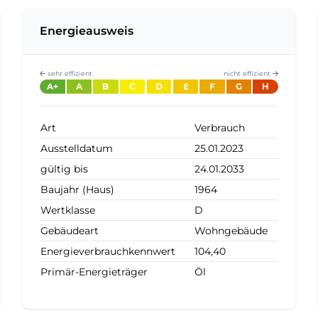
Energieausweis
sehr effizient
nicht effizient
A+
A
B
C
D
E
F
G
H
Art
Verbrauch
Ausstelldatum
25.01.2023
gültig bis
24.01.2033
Baujahr (Haus)
1964
Wertklasse
D
Gebäudeart
Wohngebäude
Energieverbrauchkennwert
104,40
Primär-Energieträger
Öl