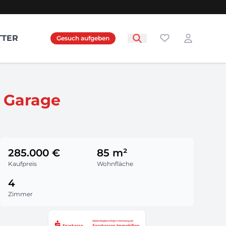
Favoriten
TTER
Gesuch aufgeben
Login
d Garage
285.000 €
85 m²
Kaufpreis
Wohnfläche
4
Zimmer