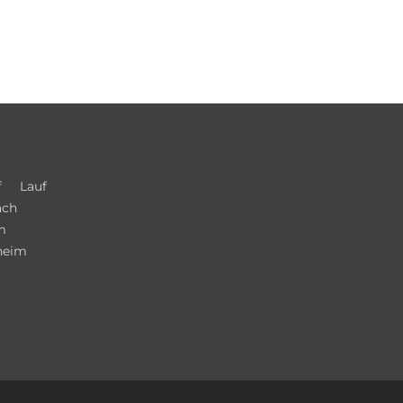
f
Lauf
ach
m
heim