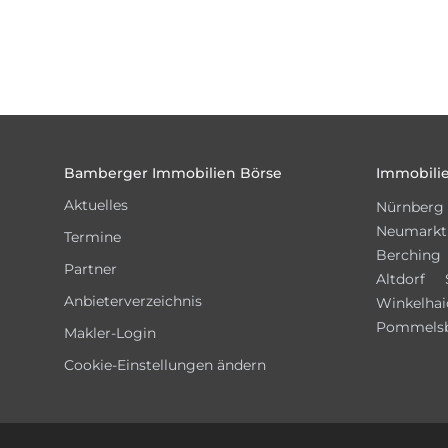
Footer
Bamberger Immobilien Börse
Immobilie
Aktuelles
Nürnberg
Neumarkt
Termine
Berching
Partner
Altdorf
Anbieterverzeichnis
Winkelhai
Pommels
Makler-Login
Cookie-Einstellungen ändern