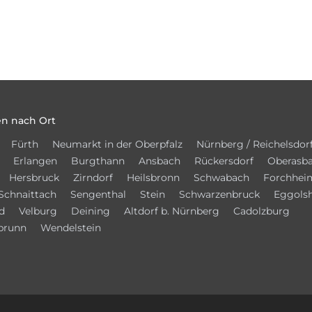
n nach Ort
Fürth
Neumarkt in der Oberpfalz
Nürnberg / Reichelsdor
Erlangen
Burgthann
Ansbach
Rückersdorf
Oberasb
Hersbruck
Zirndorf
Heilsbronn
Schwabach
Forchhei
Schnaittach
Sengenthal
Stein
Schwarzenbruck
Eggols
d
Velburg
Deining
Altdorf b. Nürnberg
Cadolzburg
brunn
Wendelstein