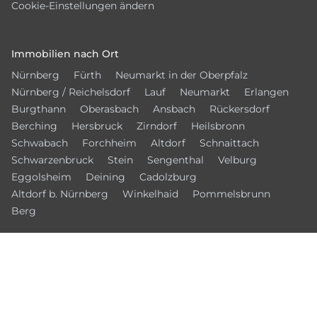
Cookie-Einstellungen ändern
Immobilien nach Ort
Nürnberg
Fürth
Neumarkt in der Oberpfalz
Nürnberg / Reichelsdorf
Lauf
Neumarkt
Erlangen
Burgthann
Oberasbach
Ansbach
Rückersdorf
Berching
Hersbruck
Zirndorf
Heilsbronn
Schwabach
Forchheim
Altdorf
Schnaittach
Schwarzenbruck
Stein
Sengenthal
Velburg
Eggolsheim
Deining
Cadolzburg
Altdorf b. Nürnberg
Winkelhaid
Pommelsbrunn
Berg
© 2026 – Bamberger Immobilien Börse