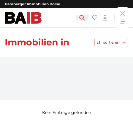
Bamberger Immobilien Börse
clos
Bamberger Immobilien Börse
Favoriten
Login
open
Immobilien in
sortieren
Kein Einträge gefunden