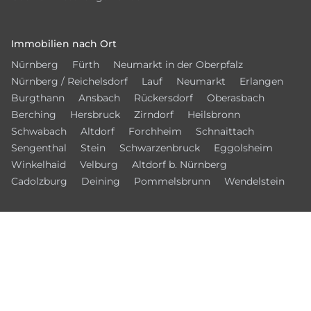
Immobilien nach Ort
Nürnberg
Fürth
Neumarkt in der Oberpfalz
Nürnberg / Reichelsdorf
Lauf
Neumarkt
Erlangen
Burgthann
Ansbach
Rückersdorf
Oberasbach
Berching
Hersbruck
Zirndorf
Heilsbronn
Schwabach
Altdorf
Forchheim
Schnaittach
Sengenthal
Stein
Schwarzenbruck
Eggolsheim
Winkelhaid
Velburg
Altdorf b. Nürnberg
Cadolzburg
Deining
Pommelsbrunn
Wendelstein
© 2026 – Bamberger Immobilien Börse
Kontakt
Datenschutz
Impressum