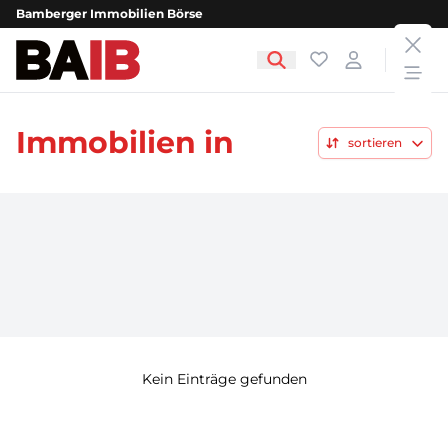
Bamberger Immobilien Börse
clos
Bamberger Immobilien Börse
Favoriten
Login
open
Immobilien in
sortieren
Kein Einträge gefunden