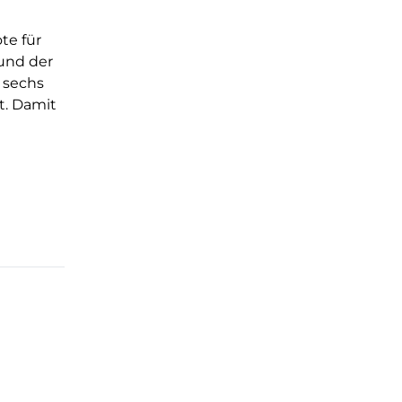
te für
und der
n sechs
t. Damit