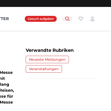
Favoriten
TTER
Gesuch aufgeben
Login
Verwandte Rubriken
Neueste Meldungen
Veranstaltungen
r Messe
mit
 lang
Reisen,
sse für
t Messe