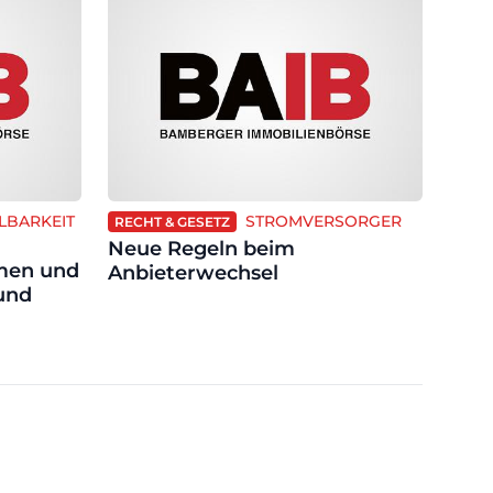
LBARKEIT
STROMVERSORGER
RECHT & GESETZ
Neue Regeln beim
men und
Anbieterwechsel
und