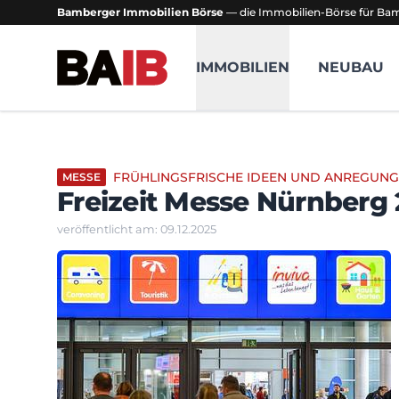
Bamberger Immobilien Börse
— die Immobilien-Börse für B
Bamberger Immobilien Börse
IMMOBILIEN
NEUBAU
FRÜHLINGSFRISCHE IDEEN UND ANREGUNG
MESSE
Freizeit Messe Nürnberg
veröffentlicht am: 09.12.2025