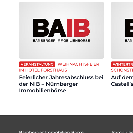
WEIHNACHTSFEIER
VERANSTALTUNG
WINTERT
IM HOTEL FORSTHAUS
SCHÖNSTE
Feierlicher Jahresabschluss bei
Auf dem
der NIB – Nürnberger
Castell’
Immobilienbörse
Footer
Bamberger Immobilien Börse
Immobilie