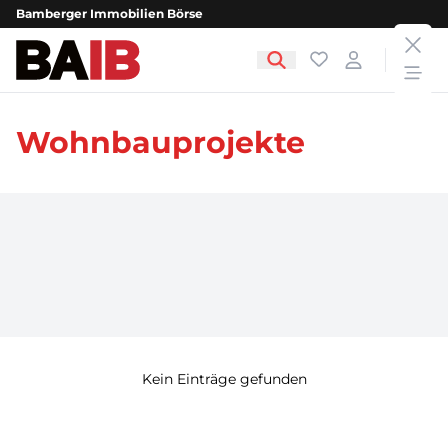
Bamberger Immobilien Börse
clos
Bamberger Immobilien Börse
Favoriten
Login
open
Wohnbauprojekte
Kein Einträge gefunden