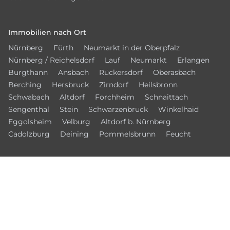
Immobilien nach Ort
Nürnberg
Fürth
Neumarkt in der Oberpfalz
Nürnberg / Reichelsdorf
Lauf
Neumarkt
Erlangen
Burgthann
Ansbach
Rückersdorf
Oberasbach
Berching
Hersbruck
Zirndorf
Heilsbronn
Schwabach
Altdorf
Forchheim
Schnaittach
Sengenthal
Stein
Schwarzenbruck
Winkelhaid
Eggolsheim
Velburg
Altdorf b. Nürnberg
Cadolzburg
Deining
Pommelsbrunn
Feucht
© 2026 – Bamberger Immobilien Börse
Kontakt
Datenschutz
Impressum