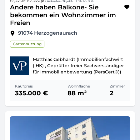
Objekt-ID: DPSXRYQP
/ Anbieter-Objekt-ID: 26 125 084
Andere haben Balkone- Sie
bekommen ein Wohnzimmer im
Freien
91074
Herzogenaurach
Gartennutzung
Matthias Gebhardt (Immobilienfachwirt
(IHK) , Geprüfter freier Sachverständiger
für Immobilienbewertung (PersCert®))
Kaufpreis
Wohnfläche
Zimmer
335.000 €
88 m²
2