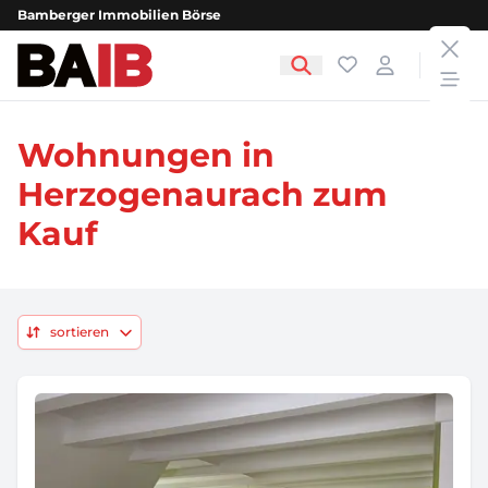
Bamberger Immobilien Börse
clos
Bamberger Immobilien Börse
Favoriten
Login
open
Wohnungen in
Herzogenaurach zum
Kauf
sortieren