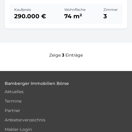
Kaufpreis
Wohnfläche
Zimmer
290.000 €
74 m²
3
Zeige
3
Einträge
Footer
Bamberger Immobilien Börse
Aktuelles
Termine
Partner
Anbieterverzeichnis
Makler-Login