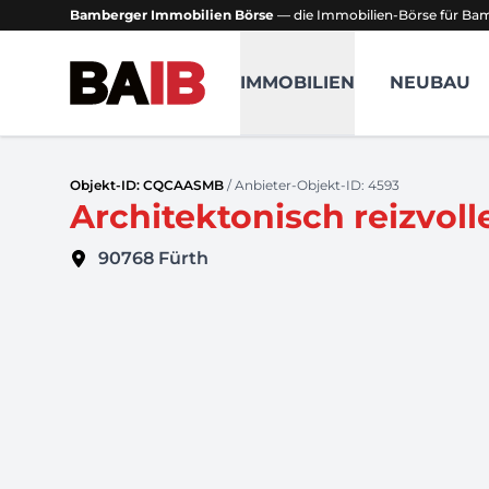
Bamberger Immobilien Börse
— die Immobilien-Börse für B
Bamberger Immobilien Börse
IMMOBILIEN
NEUBAU
Objekt-ID: CQCAASMB
/ Anbieter-Objekt-ID: 4593
Architektonisch reizvoll
90768
Fürth