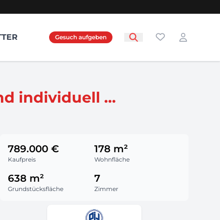
Favoriten
TTER
Gesuch aufgeben
Login
 individuell ...
789.000 €
178 m²
Kaufpreis
Wohnfläche
638 m²
7
Grundstücksfläche
Zimmer