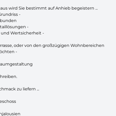
aus wird Sie bestimmt auf Anhieb begeistern ...
rundriss -
erbunden
taillösungen -
t und Wertsicherheit -
Terrasse, oder von den großzügigen Wohnbereichen
öchten -
Raumgestaltung
hreiben.
mack zu liefern ...
geschoss
njalousien