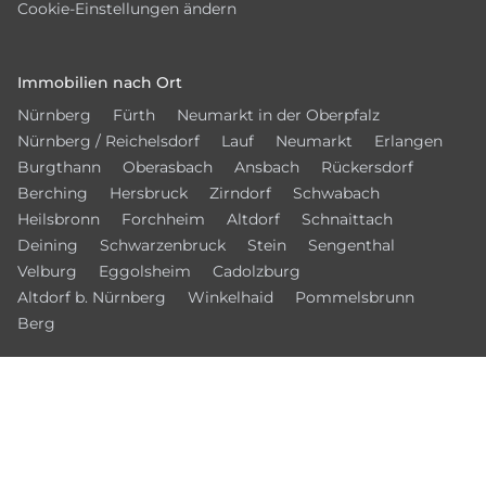
Cookie-Einstellungen ändern
Immobilien nach Ort
Nürnberg
Fürth
Neumarkt in der Oberpfalz
Nürnberg / Reichelsdorf
Lauf
Neumarkt
Erlangen
Burgthann
Oberasbach
Ansbach
Rückersdorf
Berching
Hersbruck
Zirndorf
Schwabach
Heilsbronn
Forchheim
Altdorf
Schnaittach
Deining
Schwarzenbruck
Stein
Sengenthal
Velburg
Eggolsheim
Cadolzburg
Altdorf b. Nürnberg
Winkelhaid
Pommelsbrunn
Berg
© 2026 – Bamberger Immobilien Börse