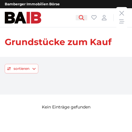
Bamberger Immobilien Börse
clos
Bamberger Immobilien Börse
Favoriten
Login
open
Grundstücke zum Kauf
sortieren
Kein Einträge gefunden