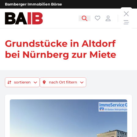
Bamberger Immobilien Börse
clos
Bamberger Immobilien Börse
Favoriten
Login
open
Grundstücke in Altdorf
bei Nürnberg zur Miete
sortieren
nach Ort filtern