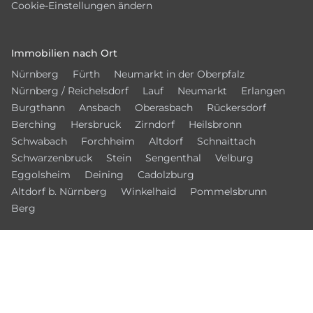
Cookie-Einstellungen ändern
Immobilien nach Ort
Nürnberg
Fürth
Neumarkt in der Oberpfalz
Nürnberg / Reichelsdorf
Lauf
Neumarkt
Erlangen
Burgthann
Ansbach
Oberasbach
Rückersdorf
Berching
Hersbruck
Zirndorf
Heilsbronn
Schwabach
Forchheim
Altdorf
Schnaittach
Schwarzenbruck
Stein
Sengenthal
Velburg
Eggolsheim
Deining
Cadolzburg
Altdorf b. Nürnberg
Winkelhaid
Pommelsbrunn
Berg
© 2026 – Bamberger Immobilien Börse