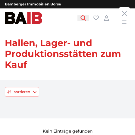
Bamberger Immobilien Börse
clos
Bamberger Immobilien Börse
Favoriten
Login
open
Hallen, Lager- und
Produktionsstätten zum
Kauf
sortieren
Kein Einträge gefunden