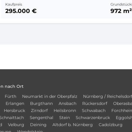
Kaufpreis
Grundstück
295.000 €
972 m²
n nach Ort
Fürth
Neumarkt in der Oberpfalz
Nürnberg / Reichelsdor
Erlangen
Burgthann
Ansbach
Rückersdorf
Oberasb
Hersbruck
Zirndorf
Heilsbronn
Schwabach
Forchhei
Schnaittach
Sengenthal
Stein
Schwarzenbruck
Eggols
d
Velburg
Deining
Altdorf b. Nürnberg
Cadolzburg
brunn
Wendelstein