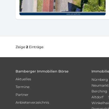
Zeige
2
Einträge
Footer
Bamberger Immobilien Börse
Immobilie
Aktuelles
Nürnberg
Neumarkt
Termine
Berching
Partner
Altdorf
Anbieterverzeichnis
Winkelhai
Pommels