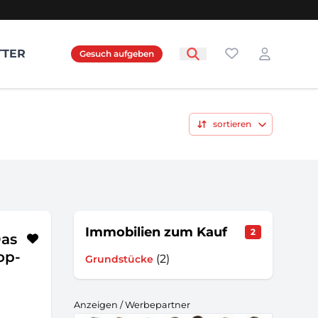
Favoriten
TTER
Gesuch aufgeben
Login
sortieren
Immobilien zum Kauf
2
Das
op-
(2)
Grundstücke
Anzeigen / Werbepartner