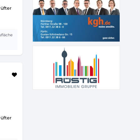
üfter
sfläche
²
üfter