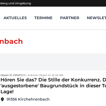
amberg und Umgebung
AKTUELLES
TERMINE
PARTNER
NEWSLE
enbach
Objekt-ID: EZNXFCCC
/ Anbieter-Objekt-ID: 26 125 058
Hören Sie das? Die Stille der Konkurrenz. 
'ausgestorbene' Baugrundstück in dieser T
Lage!
91356
Kirchehrenbach