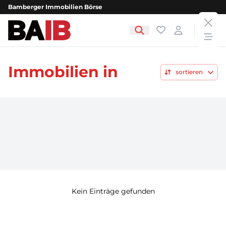
Bamberger Immobilien Börse
clos
Bamberger Immobilien Börse
Favoriten
Login
open
Immobilien in
sortieren
Kein Einträge gefunden