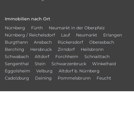
Immobilien nach Ort
Nürnberg
Fürth
Neumarkt in der Oberpfalz
Nürnberg / Reichelsdorf
Lauf
Neumarkt
Erlangen
Burgthann
Ansbach
Rückersdorf
Oberasbach
Berching
Hersbruck
Zirndorf
Heilsbronn
Schwabach
Altdorf
Forchheim
Schnaittach
Sengenthal
Stein
Schwarzenbruck
Winkelhaid
Eggolsheim
Velburg
Altdorf b. Nürnberg
Cadolzburg
Deining
Pommelsbrunn
Feucht
© 2026 – Bamberger Immobilien Börse
Kontakt
Datenschutz
Impressum